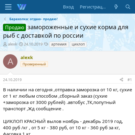
Вход
Регистрация
Барахолка: отдаю- продаю!
замороженные и сухие корма для
Продаю
рыб с доставкой по россии
А
Д
Т
alexk
24.10.2019
артемия
циклоп
в
а
е
т
т
г
alexk
A
о
а
и
Проверенный
р
н
т
а
е
ч
24.10.2019
#1
м
а
ы
л
В наличии на сегодня ,отправка заморозка от 10 кг, сухие
а
от 1 кг любым способом ,сборный заказ (сухие
+заморозка от 3000 рублей) .автобус ,ТК,попутный
транспорт ,Жд сообщение .
ЦИКЛОП КРАСНЫЙ вылов ноябрь - декабрь 2019 год,
400 руб /кг , от 5 кг - 380 руб, от 10 кг - 360 руб за кг,
фасовка 1 кг.