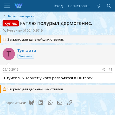
Вход
Регистрация
Барахолка: архив
куплю полурыл дермогенис.
Куплю
А
Д
Тунгаити
05.10.2019
в
а
т
Закрыто для дальнейших ответов.
т
о
а
р
н
Тунгаити
Т
т
а
Участник
е
ч
м
а
ы
л
05.10.2019
#1
а
Штучек 5-6. Может у кого разводятся в Питере?
Закрыто для дальнейших ответов.
Bluesky
LinkedIn
WhatsApp
Электронная почта
Ссылка
Поделиться: