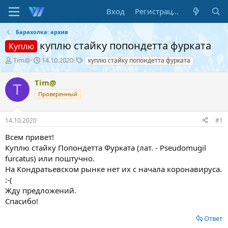
Вход
Регистрация
Барахолка: архив
куплю стайку попондетта фурката
Куплю
А
Д
Т
Tim@
14.10.2020
куплю стайку попондетта фурката
в
а
е
т
т
г
Tim@
T
о
а
и
Проверенный
р
н
т
а
е
ч
14.10.2020
#1
м
а
ы
л
Всем привет!
а
Куплю стайку Попондетта Фурката (лат. - Pseudomugil
furcatus) или поштучно.
На Кондратьевском рынке нет их с начала коронавируса.
:-(
Жду предложений.
Спасибо!
Ответ