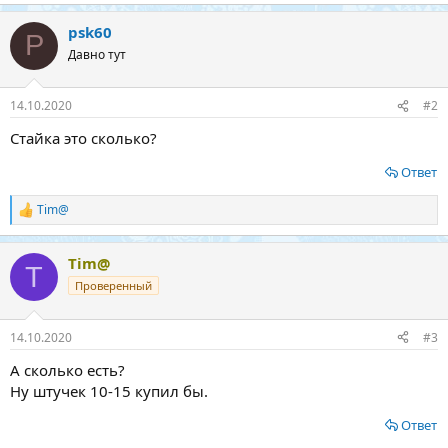
psk60
P
Давно тут
14.10.2020
#2
Стайка это сколько?
Ответ
Tim@
Р
е
а
Tim@
к
T
ц
Проверенный
и
и
:
14.10.2020
#3
А сколько есть?
Ну штучек 10-15 купил бы.
Ответ