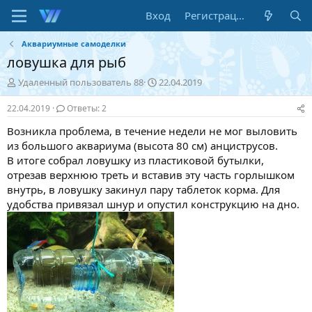
Вход
Регистрация
Аквариумные самоделки
ловушка для рыб
А
Д
Удаленный пользователь 88
22.04.2019
в
а
т
т
22.04.2019
Ответы: 2
о
а
Возникла проблема, в течение недели не мог выловить
р
н
т
а
из большого аквариума (высота 80 см) анциструсов.
е
ч
В итоге собрал ловушку из пластиковой бутылки,
м
а
отрезав верхнюю треть и вставив эту часть горлышком
ы
л
внутрь, в ловушку закинул пару таблеток корма. Для
а
удобства привязал шнур и опустил конструкцию на дно.