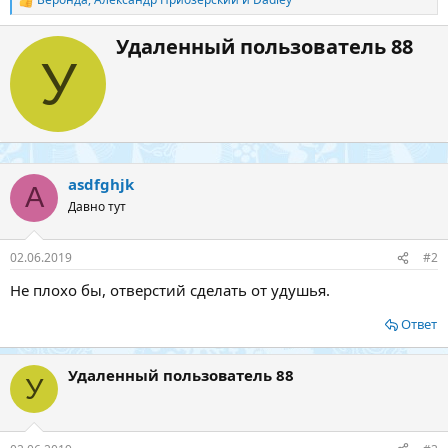
Р
е
а
А
Удаленный пользователь 88
к
в
У
ц
т
и
о
и
р
:
asdfghjk
A
Давно тут
02.06.2019
#2
Не плохо бы, отверстий сделать от удушья.
Ответ
Удаленный пользователь 88
У