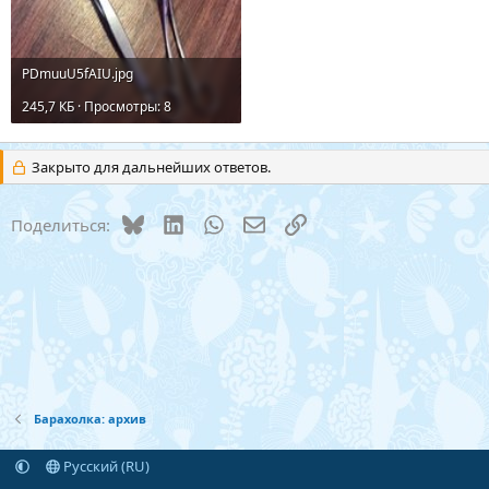
PDmuuU5fAIU.jpg
245,7 КБ · Просмотры: 8
Закрыто для дальнейших ответов.
Bluesky
LinkedIn
WhatsApp
Электронная почта
Ссылка
Поделиться:
Барахолка: архив
Русский (RU)