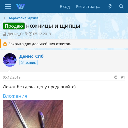
Вход
Регистрация
Барахолка: архив
ножницы и щипцы
Продаю
А
Д
Денис_Спб
05.12.2019
в
а
т
Закрыто для дальнейших ответов.
т
о
а
р
н
Денис_Спб
т
а
Участник
е
ч
м
а
ы
л
05.12.2019
#1
а
Лежат без дела. цену предлагайте)
Вложения