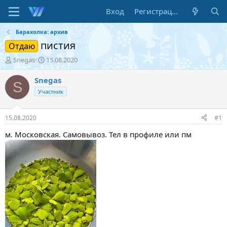
Вход
Регистрация
Барахолка: архив
пистия
Отдаю
А
Д
Snegas
15.08.2020
в
а
т
т
Snegas
S
о
а
Участник
р
н
т
а
е
ч
15.08.2020
#1
м
а
ы
л
м. Московская. Самовывоз. Тел в профиле или пм
а