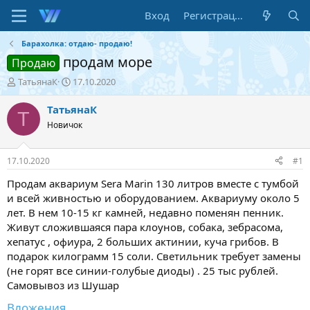
Вход
Регистрация
Барахолка: отдаю- продаю!
продам море
Продаю
А
Д
ТатьянаК
17.10.2020
в
а
т
т
ТатьянаК
Т
о
а
Новичок
р
н
т
а
е
ч
17.10.2020
#1
м
а
ы
л
Продам аквариум Sera Marin 130 литров вместе с тумбой
а
и всей живностью и оборудованием. Аквариуму около 5
лет. В нем 10-15 кг камней, недавно поменян пенник.
Живут сложившаяся пара клоунов, собака, зебрасома,
хепатус , офиура, 2 больших актинии, куча грибов. В
подарок килограмм 15 соли. Светильник требует замены
(не горят все синии-голубые диоды) . 25 тыс рублей.
Самовывоз из Шушар
Вложения