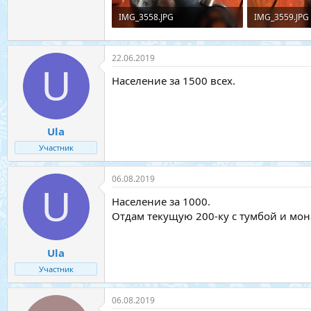
IMG_3558.JPG
IMG_3559.JPG
944,4 КБ · Просмотры: 18
959,7 КБ · Пр
22.06.2019
U
Население за 1500 всех.
Ula
Участник
06.08.2019
U
Население за 1000.
Отдам текущую 200-ку с тумбой и мон
Ula
Участник
06.08.2019