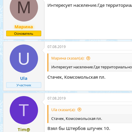
М
Интересует население.Где территориа
Марина
Основатель
07.08.2019
U
Марина сказал(а):
Интересует население.Где территориально
Стачек, Комсомольская пл.
Ula
Участник
07.08.2019
T
Ula сказал(а):
Стачек, Комсомольская пл.
Взял бы Штербов штучек 10.
Tim@