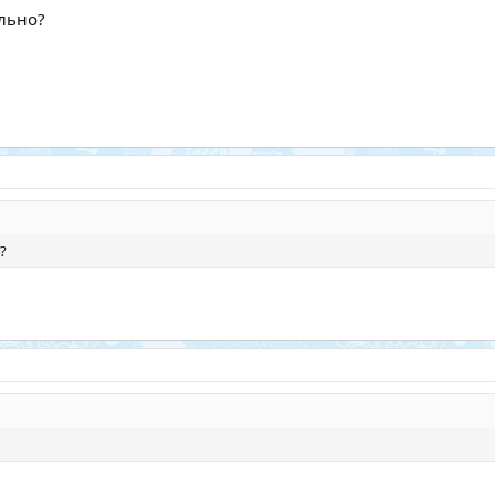
льно?
?