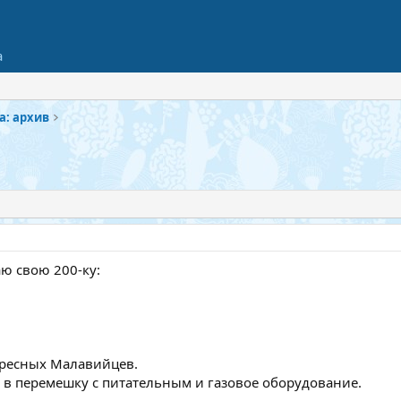
а
а: архив
аю свою 200-ку:
ересных Малавийцев.
 в перемешку с питательным и газовое оборудование.