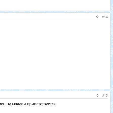
#14
#15
ен на малави приветствуется.