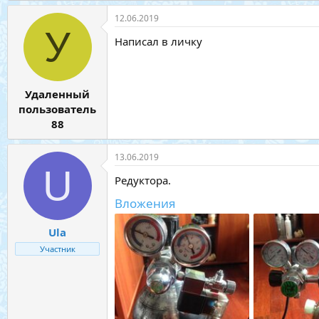
12.06.2019
У
Написал в личку
Удаленный
пользователь
88
13.06.2019
U
Редуктора.
Вложения
Ula
Участник