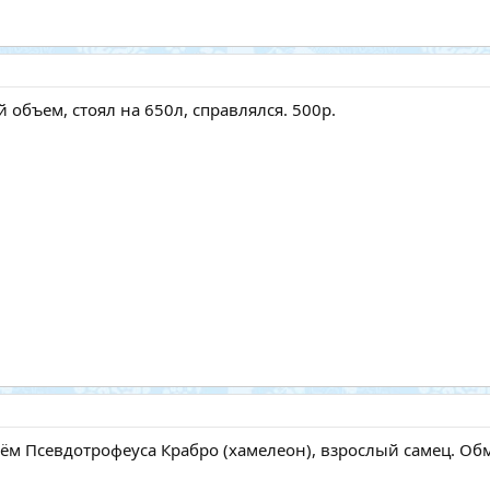
объем, стоял на 650л, справлялся. 500р.
м Псевдотрофеуса Крабро (хамелеон), взрослый самец. Обм