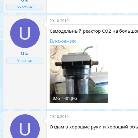
Участник
29.10.2019
U
Самодельный реактор СО2 на большой 
Вложения
Ula
Участник
IMG_4481.JPG
236,2 КБ · Просмотры: 15
29.10.2019
U
Отдам в хорошие руки и хороший объё