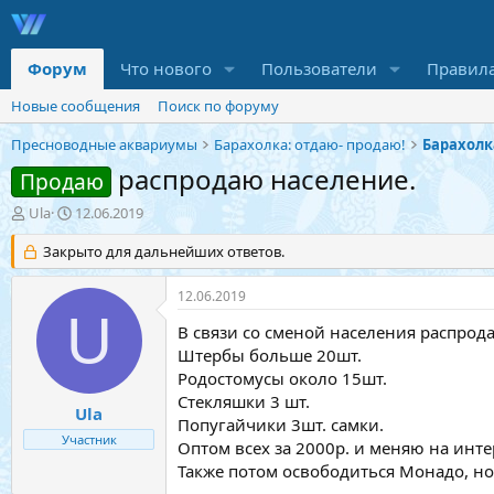
Форум
Что нового
Пользователи
Правил
Новые сообщения
Поиск по форуму
Пресноводные аквариумы
Барахолка: отдаю- продаю!
Барахолк
распродаю население.
Продаю
А
Д
Ula
12.06.2019
в
а
т
Закрыто для дальнейших ответов.
т
о
а
р
н
12.06.2019
т
а
U
е
ч
В связи со сменой населения распрод
м
а
Штербы больше 20шт.
ы
л
Родостомусы около 15шт.
а
Стекляшки 3 шт.
Ula
Попугайчики 3шт. самки.
Участник
Оптом всех за 2000р. и меняю на инт
Также потом освободиться Монадо, но