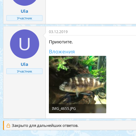
Ula
Участник
03.12.2019
U
Приютите.
Вложения
Ula
Участник
IMG_4655.JPG
300,5 КБ · Просмотры: 7
Закрыто для дальнейших ответов.