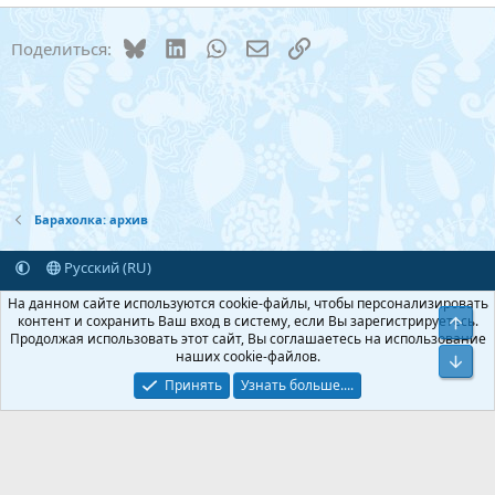
22
Times New Roman
Bluesky
LinkedIn
WhatsApp
Электронная почта
Ссылка
Поделиться:
26
Trebuchet MS
Verdana
Барахолка: архив
Русский (RU)
Обратная связь
Условия и правила
На данном сайте используются cookie-файлы, чтобы персонализировать
Политика конфиденциальности
Помощь
Главная
R
контент и сохранить Ваш вход в систему, если Вы зарегистрируетесь.
Верх
S
Продолжая использовать этот сайт, Вы соглашаетесь на использование
S
наших cookie-файлов.
Add-ons by TeslaCloud ☁️
Низ
®
Перевод от Jumuro
Принять
Узнать больше....
Xenforo Theme
© by ©XenTR