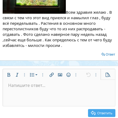
Всем здравия желаю . В
связи с тем что этот вид приелся и намылил глаз , буду
всё переделывать . Растения в основном много
перестолистников буду что то из них распродавать -
отдавать . Фото сделано наверное пару недель назад
,сейчас еще больше . Как определюсь с тем от чего буду
избавлятсь - милости просим .
Ответ
Нумерованный список
Полужирный
Курсив
Дополнительные параметры...
Список
Дополнительные параметры...
Ссылка
Изображение
Смайлы
Дополнительные парам
Отменить
Дополнитель
Предв
Маркированный список
Напишите ответ...
По левому краю
9
Обычный
Сохранить черновик
Arial
Размер шрифта
Выравнивание
Цитата
Повторить
Медиа
Переключение BB-кодов
Цвет текста
Формат абзаца
Вставить таблицу
Удалить форматирование
Шрифт
Вставить горизонтальную линию
Черновики
Зачёркнутый
Спойлер
Подчёркнутый
Код
Однострочный код
Размытый текст
Увеличить отступ
10
Удалить черновик
По центру
Заголовок 1
Book Antiqua
Уменьшить отступ
12
Courier New
По правому краю
Заголовок 2
15
Georgia
Выравнивание текста
Ответить
Заголовок 3
18
Tahoma