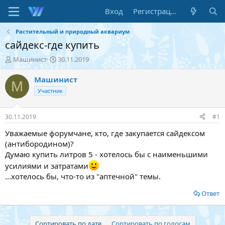
Вход
Регистрация
Растительный и природный аквариум
сайдекс-где купить
А
Д
Машинист
30.11.2019
в
а
т
т
Машинист
М
о
а
Участник
р
н
т
а
е
ч
30.11.2019
#1
м
а
ы
л
Уважаемые форумчане, кто, где закупается сайдексом
а
(антибородином)?
Думаю купить литров 5 - хотелось бы с наименьшими
усилиями и затратами
...хотелось бы, что-то из "аптечной" темы.
Ответ
Сортировать по дате
Сортировать по голосам