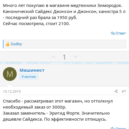
Много лет покупаю в магазине медтехники Зимородок.
Канонический Сайдекс Джонсон и Джонсон, канистра 5 л
- последний раз брала за 1950 руб.
Сейчас посмотрела, стоит 2100.
Ответ
Dadley
Р
е
З
П
1
а
к
а
р
ц
о
и
Машинист
М
и
т
Участник
:
и
в
10.12.2019
#7
Спасибо - рассматривал этот магазин, но оттолкнул
необходимый заказ от 3000р.
Заказал заменитель - Эригид Форте. Значительно
дешевле Сайдекса. По эффективности отпишусь.
Ответ