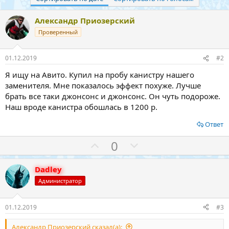
Александр Приозерский
Проверенный
01.12.2019
#2
Я ищу на Авито. Купил на пробу канистру нашего
заменителя. Мне показалось эффект похуже. Лучше
брать все таки джонсонс и джонсонс. Он чуть подороже.
Наш вроде канистра обошлась в 1200 р.
Ответ
З
П
0
а
р
о
Dadley
т
Администратор
и
в
01.12.2019
#3
Александр Приозерский сказал(а):