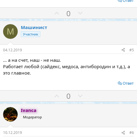
Ответ
З
П
0
а
р
о
Машинист
М
т
Участник
и
в
04.12.2019
#5
... а на счет, наш - не наш.
Работает любой (сайдекс, медоса, антибородин и т.д.), а
это главное.
Ответ
З
П
0
а
р
о
Ivanca
т
Модератор
и
в
10.12.2019
#6