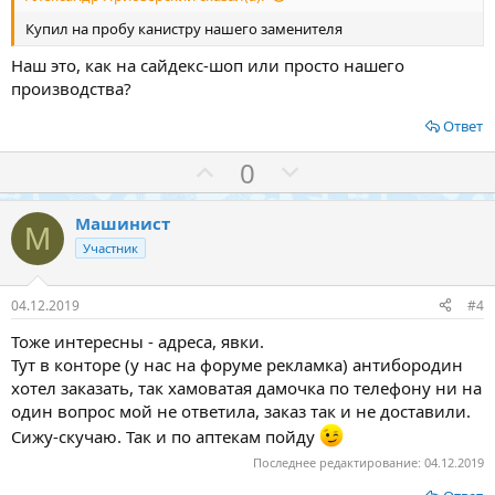
Купил на пробу канистру нашего заменителя
Наш это, как на сайдекс-шоп или просто нашего
производства?
Ответ
З
П
0
а
р
о
Машинист
М
т
Участник
и
в
04.12.2019
#4
Тоже интересны - адреса, явки.
Тут в конторе (у нас на форуме рекламка) антибородин
хотел заказать, так хамоватая дамочка по телефону ни на
один вопрос мой не ответила, заказ так и не доставили.
Сижу-скучаю. Так и по аптекам пойду
Последнее редактирование:
04.12.2019