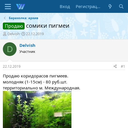
Вход
Регистрация
Барахолка: архив
сомики пигмеи
Продаю
А
Д
Delvish
22.12.2019
в
а
т
т
Delvish
D
о
а
Участник
р
н
т
а
е
ч
22.12.2019
#1
м
а
ы
л
Продаю коридорасов пигмеев.
а
молодняк (1-15см) - 80 руб.шт.
территориально м. Международная.