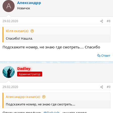
Александрр
к
А
ц
Новичок
и
и
:
29.02.2020
#8
Юля сказал(а):
Спасибо! Нашла.
Подскажите номер, не знаю где смотреть.... Спасибо
Ответ
Dadley
Администратор
29.02.2020
#9
Александрр сказал(а):
Подскажите номер, не знаю где смотреть....
Открываете профиль
@Delvish
, ищите слово