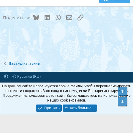
Заголовок 3
18
Tahoma
22
Times New Roman
Bluesky
LinkedIn
WhatsApp
Электронная почта
Ссылка
Поделиться:
26
Trebuchet MS
Verdana
Барахолка: архив
Русский (RU)
Обратная связь
Условия и правила
На данном сайте используются cookie-файлы, чтобы персонализировать
Политика конфиденциальности
Помощь
Главная
R
контент и сохранить Ваш вход в систему, если Вы зарегистрируетесь.
Верх
S
Продолжая использовать этот сайт, Вы соглашаетесь на использование
S
наших cookie-файлов.
Add-ons by TeslaCloud ☁️
Низ
®
Перевод от Jumuro
Принять
Узнать больше....
Xenforo Theme
© by ©XenTR