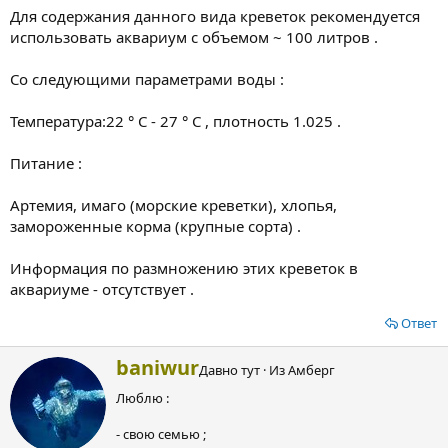
Для содержания данного вида креветок рекомендуется
использовать аквариум с объемом ~ 100 литров .
Со следующими параметрами воды :
Температура:22 ° С - 27 ° С , плотность 1.025 .
Питание :
Артемия, имаго (морские креветки), хлопья,
замороженные корма (крупные сорта) .
Информация по размножению этих креветок в
аквариуме - отсутствует .
Ответ
А
baniwur
Давно тут
·
Из
Амберг
в
Люблю :
т
о
- свою семью ;
р