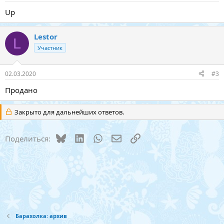
Up
Lestor
L
Участник
02.03.2020
#3
Продано
Закрыто для дальнейших ответов.
Bluesky
LinkedIn
WhatsApp
Электронная почта
Ссылка
Поделиться:
Барахолка: архив