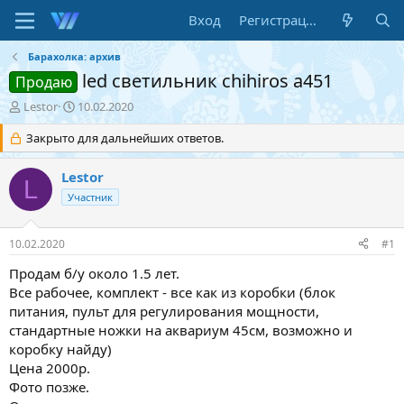
Вход
Регистрация
Барахолка: архив
led светильник chihiros a451
Продаю
А
Д
Lestor
10.02.2020
в
а
т
Закрыто для дальнейших ответов.
т
о
а
р
н
Lestor
L
т
а
Участник
е
ч
м
а
ы
л
10.02.2020
#1
а
Продам б/у около 1.5 лет.
Все рабочее, комплект - все как из коробки (блок
питания, пульт для регулирования мощности,
стандартные ножки на аквариум 45см, возможно и
коробку найду)
Цена 2000р.
Фото позже.