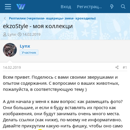
Вход
Регистрация
Рептилии (черепахи- ящерицы- змеи- крокодилы)
ekzoStyle - моя коллекци
А
Д
Lynx
14.02.2019
в
а
т
т
Lynx
о
а
Участник
р
н
т
а
е
ч
14.02.2019
#1
м
а
ы
л
Всем привет. Поделюсь с вами своими зверушками и
а
опытом содержания. С вопросами о ваших животных,
пожалуйста, в соответствующую тему )
А для начала у меня к вам вопрос: как размещать фото?
Они большие, и если я буду вставлять их просто как
изображения, они будут занимать очень много места.
Делать ссылки (как ниже), по-моему не информативно.
Давайте прикрутим какую-нить фишку, чтобы оно само