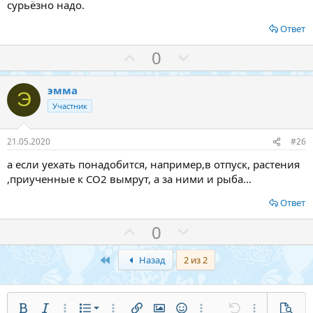
сурьёзно надо.
Это я к тому, чтобы не спешить на радостях от мысли : "Ща все
Ответ
попрет!"
З
П
0
а
р
о
эмма
Э
т
Участник
и
в
21.05.2020
#26
а если уехать понадобится, например,в отпуск, растения
,приученные к СО2 вымрут, а за ними и рыба...
Ответ
З
П
0
а
р
Первый
о
Назад
2 из 2
т
и
Нумерованный список