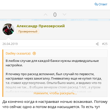
Ответ
З
П
0
а
р
о
Александр Приозерский
т
Проверенный
и
в
26.04.2019
#25
Dadley сказал(а):
В любом случае для каждой банки нужны индивидуальные
настройки.
Я почему про расход вспомнил, был случай по первости,
настраивал через зажигалку. Пневматику еще не купил тогда,
т.е. ставил круглосуточно. Опыта было мало, и видимо что-то
пошло не так... В общем вечером стоял расход 1 п/с , а утром
рыба вся плавала наверху, расход 3 п/с, рыба живая, но
Нажмите, чтобы раскрыть...
состояние ее было не айс. Отключил подачу СО2 , компрессор
на весь день. Обошлось.
Да конечно когда я настраивал ночью вскакивал. Потому
Почему так получилось трудно сказать. Может потому, что
что сейчас одно а потом вода насыщается. То есть тут
редуктор был новый, может в зажигалке что-то сбилось.