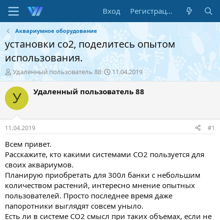
Вход
Регистрация
Аквариумное оборудование
установки со2, поделитесь опытом
использования.
А
Д
Удаленный пользователь 88
11.04.2019
в
а
т
т
Удаленный пользователь 88
У
о
а
р
н
т
а
е
ч
11.04.2019
#1
м
а
ы
л
Всем привет.
а
Расскажите, кто какими системами СО2 пользуется для
своих аквариумов.
Планирую приобретать для 300л банки с небольшим
количеством растений, интересно мнение опытных
пользователей. Просто последнее время даже
папоротники выглядят совсем уныло.
Есть ли в системе СО2 смысл при таких объемах, если не