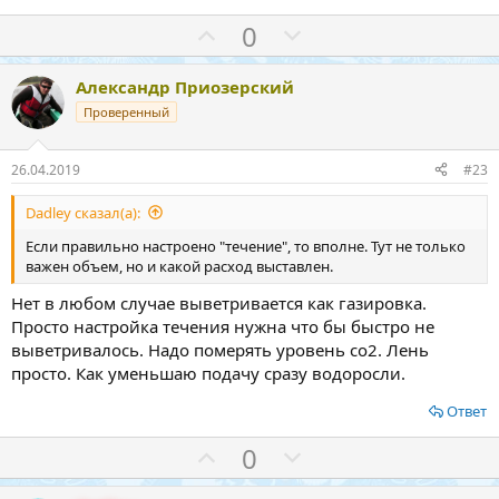
З
П
0
а
р
о
Александр Приозерский
т
Проверенный
и
в
26.04.2019
#23
Dadley сказал(а):
Если правильно настроено "течение", то вполне. Тут не только
важен объем, но и какой расход выставлен.
Нет в любом случае выветривается как газировка.
Просто настройка течения нужна что бы быстро не
выветривалось. Надо померять уровень со2. Лень
просто. Как уменьшаю подачу сразу водоросли.
Ответ
З
П
0
а
р