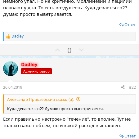
немного упал. Но не критично. Моллинезий и пецилии
плавают у дна. То есть воздух есть. Куда девается со2?
Думаю просто выветривается.
Ответ
Dadley
Р
е
З
П
0
а
к
а
р
ц
о
и
Dadley
и
т
Администратор
:
и
в
26.04.2019
#22
Александр Приозерский сказал(а):
Куда девается со2? Думаю просто выветривается.
Если правильно настроено "течение", то вполне. Тут не
только важен объем, но и какой расход выставлен.
Ответ