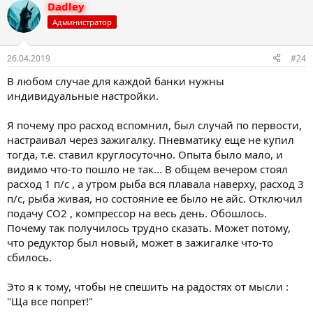
о
Dadley
т
Администратор
и
в
26.04.2019
#24
В любом случае для каждой банки нужны
индивидуальные настройки.
Я почему про расход вспомнил, был случай по первости,
настраивал через зажигалку. Пневматику еще не купил
тогда, т.е. ставил круглосуточно. Опыта было мало, и
видимо что-то пошло не так... В общем вечером стоял
расход 1 п/с , а утром рыба вся плавала наверху, расход 3
п/с, рыба живая, но состояние ее было не айс. Отключил
подачу СО2 , компрессор на весь день. Обошлось.
Почему так получилось трудно сказать. Может потому,
что редуктор был новый, может в зажигалке что-то
сбилось.
Это я к тому, чтобы не спешить на радостях от мысли :
"Ща все попрет!"